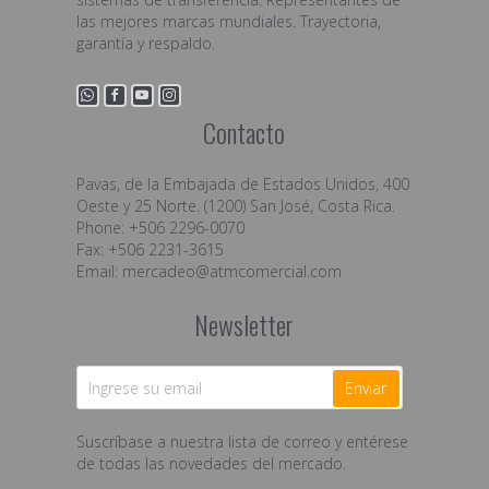
las mejores marcas mundiales. Trayectoria,
garantía y respaldo.
Contacto
Pavas, de la Embajada de Estados Unidos, 400
Oeste y 25 Norte. (1200) San José, Costa Rica.
Phone: +506 2296-0070
Fax: +506 2231-3615
Email:
mercadeo@atmcomercial.com
Newsletter
Enviar
Suscríbase a nuestra lista de correo y entérese
de todas las novedades del mercado.