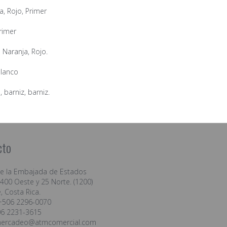
a, Rojo, Primer
rimer
 Naranja, Rojo.
Blanco
 barniz, barniz.
cto
de la Embajada de Estados
400 Oeste y 25 Norte. (1200)
, Costa Rica.
+506 2296-0070
06 2231-3615
ercadeo@atmcomercial.com